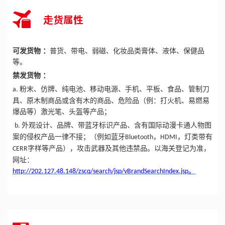
走货属性
可发货物
：
普货、带电、弱磁、化妆品类膏体、液体、保健品
等。
禁发货物
：
粉末、仿牌、纯电池、移动电源、手机、平板、食品、管制刀
a.
具、原木制商品或含有木的商品、危险品（例：打火机、易燃易
爆品等）激光笔、头盔等产品；
外观设计、品牌、带蓝牙标识产品、含有国际动漫卡通人物图
b.
案的侵权产品一律不接；（例如蓝牙
，
，灯类带有
Bluetooth
HDMI
字样等产品），攻击武器及其他违禁品。以海关登记为准，
CERR
网址：
。
http://202.127.48.148/zscq/search/jsp/vBrandSearchIndex.jsp